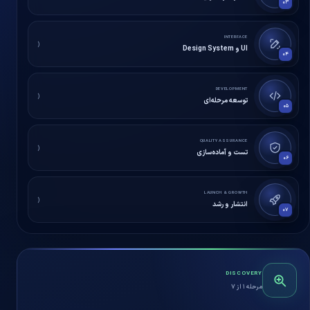
۰۳
INTERFACE
UI و Design System
۰۴
DEVELOPMENT
توسعه مرحله‌ای
۰۵
QUALITY ASSURANCE
تست و آماده‌سازی
۰۶
LAUNCH & GROWTH
انتشار و رشد
۰۷
DISCOVERY
مرحله ۱ از ۷