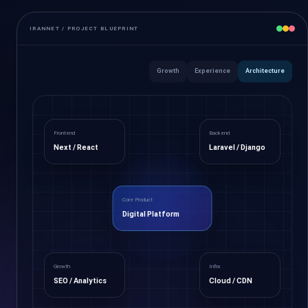
IRANNET / PROJECT BLUEPRINT
Growth
Experience
Architecture
Frontend
Backend
Next / React
Laravel / Django
Core Product
Digital Platform
Growth
Infra
SEO / Analytics
Cloud / CDN