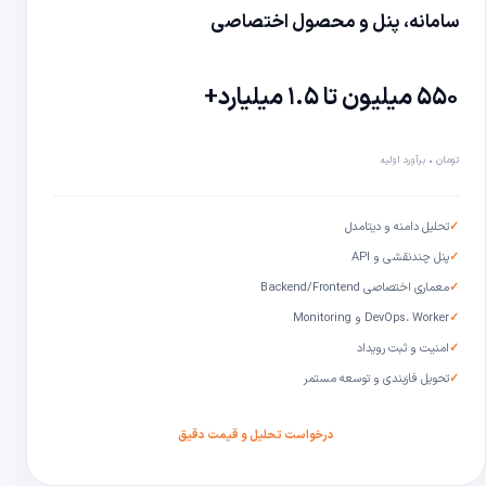
سامانه، پنل و محصول اختصاصی
۵۵۰ میلیون تا ۱.۵ میلیارد+
تومان • برآورد اولیه
✓
تحلیل دامنه و دیتامدل
✓
پنل چندنقشی و API
✓
معماری اختصاصی Backend/Frontend
✓
DevOps، Worker و Monitoring
✓
امنیت و ثبت رویداد
✓
تحویل فازبندی و توسعه مستمر
درخواست تحلیل و قیمت دقیق