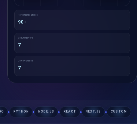
Performance Budget
90+
Security Layers
7
Delivery Stages
7
GO
PYTHON
NODE.JS
REACT
NEXT.JS
CUSTOM