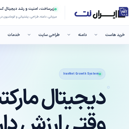
زیرساخت، امنیت و رشد دیجیتال کسب
میزبانی، دامنه، طراحی، پشتیبانی و اتوماسیون د
خرید هاست
دامنه
طراحی سایت
خدمات
هاست لین
سریع و پایدار 
IranNet Growth System
دیجیتال مارکت
هاست فرو
منابع مناسب مح
وقتی ارزش دار