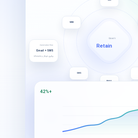
هوش مصنوعی و اتوماسیون
ربات پشتیبانی، عامل هوشمند و اتصال CRM.
WEB
Growth
Retain
Automation Flow
Email + SMS
پیگیری خودکار و Lifecycle
SMS
EMAIL
+42%