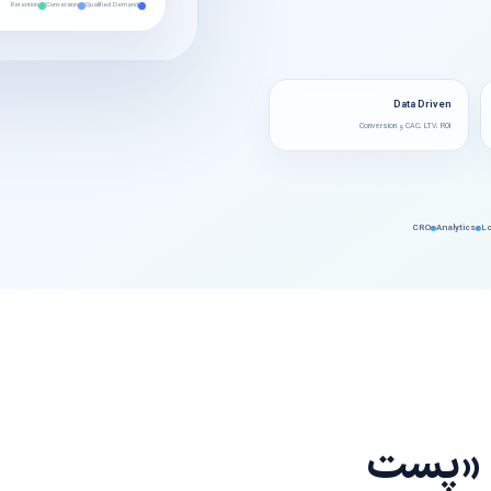
Retention
Conversion
Qualified Demand
Data Driven
CAC، LTV، ROI و Conversion
CRO
Analytics
ی «پست