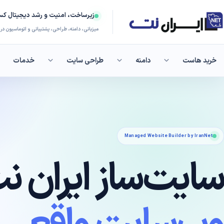
زیرساخت، امنیت و رشد دیجیتال کسب
میزبانی، دامنه، طراحی، پشتیبانی و اتوماسیون د
خرید هاست
دامنه
طراحی سایت
خدمات
هاست لین
سریع و پایدار 
Managed Website Builder by IranNet
سایت‌ساز ایران ن
هاست فرو
منابع مناسب مح