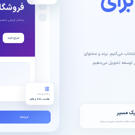
رای
خدمات DevOps
فروشگاه
استقرار، CI/CD و اتوماسیون زیرساخت.
ساختار فروش، محصول،
شروع خرید
تخاب می‌کنیم، برند و محتوای
یر توسعه تحویل می‌دهیم.
Managed Infra
هاست، SSL و بکاپ
ک مسیر
فروشگاه
ایت، هاست، امنیت، مدیریت و رشد