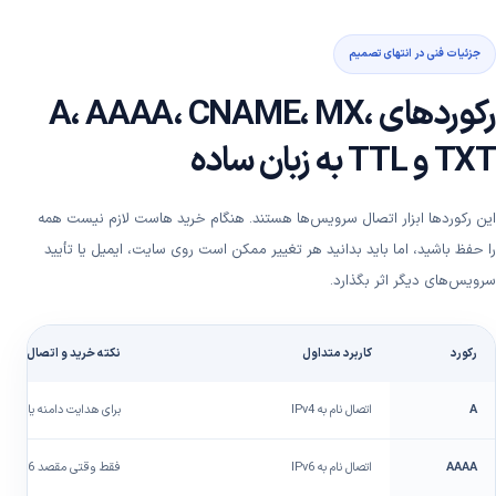
جزئیات فنی در انتهای تصمیم
رکوردهای A، AAAA، CNAME، MX،
TXT و TTL به زبان ساده
این رکوردها ابزار اتصال سرویس‌ها هستند. هنگام خرید هاست لازم نیست همه
را حفظ باشید، اما باید بدانید هر تغییر ممکن است روی سایت، ایمیل یا تأیید
سرویس‌های دیگر اثر بگذارد.
رکورد
کاربرد متداول
نکته خرید و اتصال
A
اتصال نام به IPv4
برای هدایت دامنه یا ساب‌د
AAAA
اتصال نام به IPv6
فقط وقتی مقصد IPv6 صحیح و فعال دارد