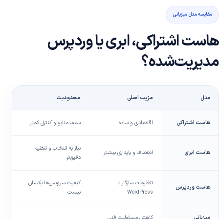
مقایسه مدل میزبانی
هاست اشتراکی، ابری یا وردپرس
مدیریت‌شده؟
مدل
مزیت اصلی
محدودیت
من
هاست اشتراکی
اقتصادی و ساده
سقف منابع و کنترل کمتر
سا
نیاز به انتخاب و تنظیم
هاست ابری
انعطاف و پایداری بیشتر
رش
دقیق‌تر
تنظیمات سازگار با
کیفیت سرویس‌ها یکسان
هاست وردپرس
سا
WordPress
نیست
میزبانی
کاهش مسئولیت فنی
کس