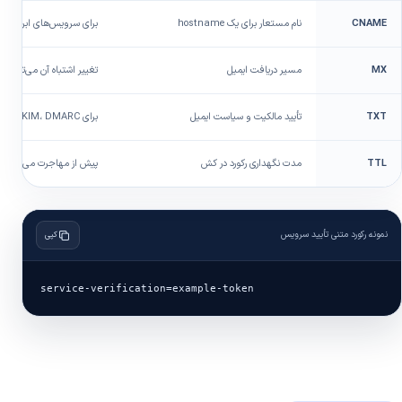
CNAME
نام مستعار برای یک hostname
برای سرویس‌های ابری، CDN یا زیر دامنه‌ها
MX
مسیر دریافت ایمیل
تغییر اشتباه آن می‌تواند ا
TXT
تأیید مالکیت و سیاست ایمیل
برای SPF، DKIM، DMARC و ابزارهای خارجی
TTL
مدت نگهداری رکورد در کش
پیش از مهاجرت می‌توان با 
نمونه رکورد متنی تأیید سرویس
کپی
service-verification=example-token