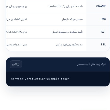
CNAME
نام مستعار برای یک hostname
برای سرویس‌های ابری، CDN یا زیر دامنه‌ها
MX
مسیر دریافت ایمیل
تغییر اشتباه آن می‌تواند ا
TXT
تأیید مالکیت و سیاست ایمیل
برای SPF، DKIM، DMARC و ابزارهای خارجی
TTL
مدت نگهداری رکورد در کش
پیش از مهاجرت می‌توان با 
نمونه رکورد متنی تأیید سرویس
کپی
service-verification=example-token