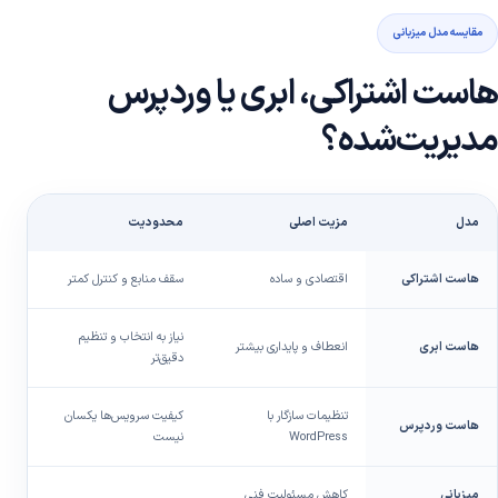
مقایسه مدل میزبانی
هاست اشتراکی، ابری یا وردپرس
مدیریت‌شده؟
مدل
مزیت اصلی
محدودیت
من
هاست اشتراکی
اقتصادی و ساده
سقف منابع و کنترل کمتر
سا
نیاز به انتخاب و تنظیم
هاست ابری
انعطاف و پایداری بیشتر
رش
دقیق‌تر
تنظیمات سازگار با
کیفیت سرویس‌ها یکسان
هاست وردپرس
سا
WordPress
نیست
میزبانی
کاهش مسئولیت فنی
کس