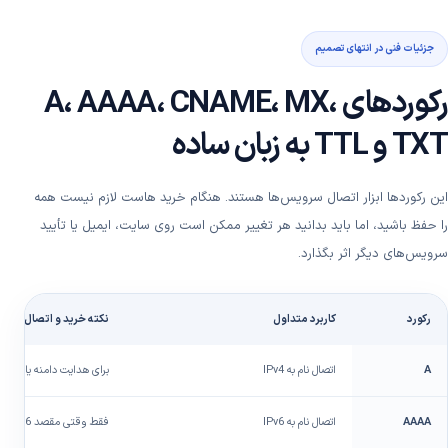
جزئیات فنی در انتهای تصمیم
رکوردهای A، AAAA، CNAME، MX،
TXT و TTL به زبان ساده
این رکوردها ابزار اتصال سرویس‌ها هستند. هنگام خرید هاست لازم نیست همه
را حفظ باشید، اما باید بدانید هر تغییر ممکن است روی سایت، ایمیل یا تأیید
سرویس‌های دیگر اثر بگذارد.
رکورد
کاربرد متداول
نکته خرید و اتصال
A
اتصال نام به IPv4
برای هدایت دامنه یا ساب‌د
AAAA
اتصال نام به IPv6
فقط وقتی مقصد IPv6 صحیح و فعال دارد